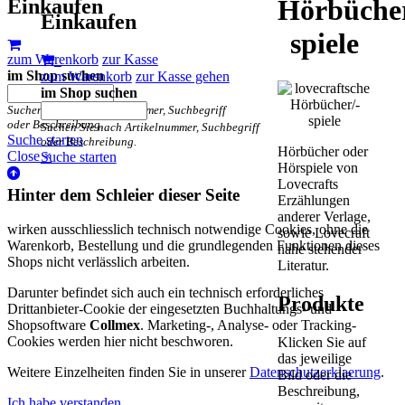
Hörbücher
Einkaufen
Einkaufen
spiele
zum Warenkorb
zur Kasse
im Shop suchen
zum Warenkorb
zur Kasse gehen
im Shop suchen
Suchen Sie nach Artikelnummer, Suchbegriff
oder Beschreibung.
Suchen Sie nach Artikelnummer, Suchbegriff
Suche starten
oder Beschreibung.
Hörbücher oder
Close ×
Suche starten
Hörspiele von
Lovecrafts
Hinter dem Schleier dieser Seite
Erzählungen
anderer Verlage,
wirken ausschliesslich technisch notwendige Cookies, ohne die
sowie Lovecraft
Warenkorb, Bestellung und die grundlegenden Funktionen dieses
nahe stehender
Shops nicht verlässlich arbeiten.
Literatur.
Darunter befindet sich auch ein technisch erforderliches
Produkte
Drittanbieter-Cookie der eingesetzten Buchhaltungs- und
Shopsoftware
Collmex
. Marketing-, Analyse- oder Tracking-
Cookies werden hier nicht beschworen.
Klicken Sie auf
das jeweilige
Weitere Einzelheiten finden Sie in unserer
Datenschutzerklaerung
.
Bild oder die
Beschreibung,
Ich habe verstanden