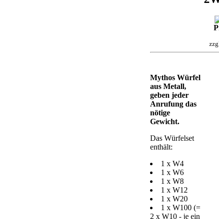
P
zzg
Mythos Würfel
aus Metall,
geben jeder
Anrufung das
nötige
Gewicht.
Das Würfelset
enthält:
1 x W4
1 x W6
1 x W8
1 x W12
1 x W20
1 x W100 (=
2 x W10 - je ein