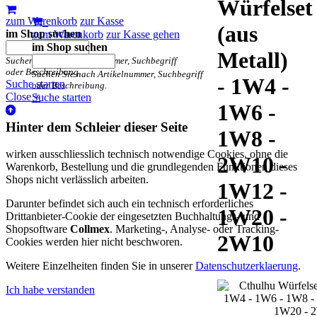
Würfelset
zum Warenkorb
zur Kasse
(aus
im Shop suchen
zum Warenkorb
zur Kasse gehen
im Shop suchen
Metall)
Suchen Sie nach Artikelnummer, Suchbegriff
oder Beschreibung.
Suchen Sie nach Artikelnummer, Suchbegriff
- 1W4 -
Suche starten
oder Beschreibung.
Close ×
Suche starten
1W6 -
Hinter dem Schleier dieser Seite
1W8 -
wirken ausschliesslich technisch notwendige Cookies, ohne die
2W10 -
Warenkorb, Bestellung und die grundlegenden Funktionen dieses
Shops nicht verlässlich arbeiten.
1W12 -
Darunter befindet sich auch ein technisch erforderliches
1W20 -
Drittanbieter-Cookie der eingesetzten Buchhaltungs- und
Shopsoftware
Collmex
. Marketing-, Analyse- oder Tracking-
2W10
Cookies werden hier nicht beschworen.
Weitere Einzelheiten finden Sie in unserer
Datenschutzerklaerung
.
Ich habe verstanden