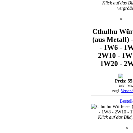
Klick auf das Bi
vergröß
×
Cthulhu Würf
(aus Metall)
- 1W6 - 1W
2W10 - 1W
1W20 - 2
Preis: 55
inkl. Mw
zzgl.
Versan
Bestel
Klick auf das Bild
×