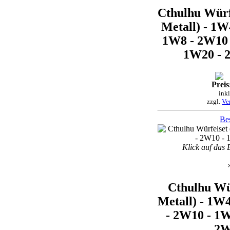
Cthulhu Würf
Metall) - 1W
1W8 - 2W10 
1W20 - 
Preis
ink
zzgl.
Ve
Bes
Klick auf das 
Cthulhu Wür
Metall) - 1W
- 2W10 - 1W
2W