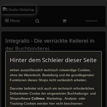
Menü
Impressum
Integralis - Die verrückte Keilerei in
der Buchbinderei.
Hinter dem Schleier dieser Seite
wirken ausschliesslich technisch notwendige Cookies,
Klick auf das Bild, um es zu vergrößern.
ohne die Warenkorb, Bestellung und die grundlegenden
Funktionen dieses Shops nicht verlässlich arbeiten.
Preis: 9,90 €
inkl. MwSt.
Darunter befindet sich auch ein technisch erforderliches
zzgl.
Versandkosten
Drittanbieter-Cookie der eingesetzten Buchhaltungs- und
Shopsoftware
Collmex
. Marketing-, Analyse- oder
Tracking-Cookies werden hier nicht beschworen.
Bestellen