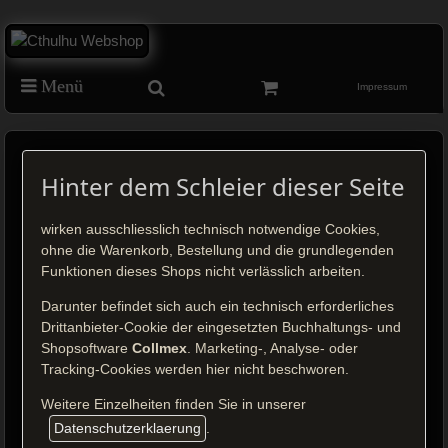
Menü
Impressum
H.P. Lovecrafts Berge des Wahnsinns
Hinter dem Schleier dieser Seite
1 von Gou Tanabe (SC - deutsch)
wirken ausschliesslich technisch notwendige Cookies,
ohne die Warenkorb, Bestellung und die grundlegenden
Funktionen dieses Shops nicht verlässlich arbeiten.
Darunter befindet sich auch ein technisch erforderliches
Drittanbieter-Cookie der eingesetzten Buchhaltungs- und
Klick auf das Bild, um es zu vergrößern.
Shopsoftware
Collmex
. Marketing-, Analyse- oder
Tracking-Cookies werden hier nicht beschworen.
Preis: 18,00 €
inkl. MwSt.
Weitere Einzelheiten finden Sie in unserer
zzgl.
Versandkosten
Datenschutzerklaerung
.