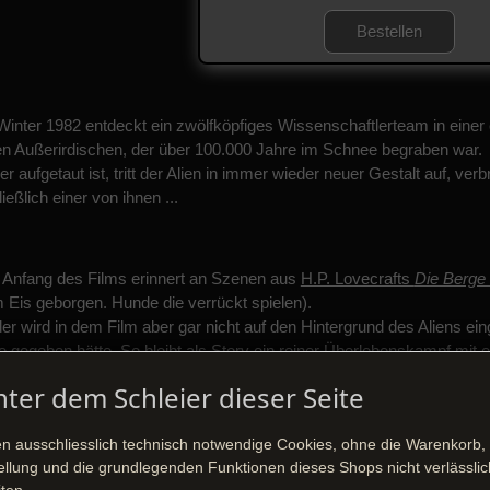
Bestellen
Winter 1982 entdeckt ein zwölfköpfiges Wissenschaftlerteam in eine
en Außerirdischen, der über 100.000 Jahre im Schnee begraben war.
er aufgetaut ist, tritt der Alien in immer wieder neuer Gestalt auf, ve
ießlich einer von ihnen ...
 Anfang des Films erinnert an Szenen aus
H.P. Lovecrafts
Die Berge
 Eis geborgen. Hunde die verrückt spielen).
der wird in dem Film aber gar nicht auf den Hintergrund des Aliens 
fe gegeben hätte. So bleibt als Story ein reiner Überlebenskampf mi
 "sehenswerten" Alien.
nter dem Schleier dieser Seite
en ausschliesslich technisch notwendige Cookies, ohne die Warenkorb,
 Film basiert auf
Das Ding aus einer anderen Welt
von Howard Hawks 
ellung und die grundlegenden Funktionen dieses Shops nicht verlässlic
Original ist das Alien eine Superpflanze war, die ihre Sprösslinge mit