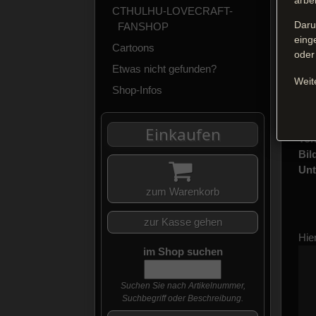
arbe
CTHULHU-LOVECRAFT-
Daru
FANSHOP
eing
Das
Cartoons
oder
FSK
Etwas nicht gefunden?
Reg
Weit
Shop-Infos
Dar
Fil
Spr
Einkaufen
Ton
Bil
Unt
zum Warenkorb
zur Kasse gehen
Hier
im Shop suchen
Suchen Sie nach Artikelnummer,
Suchbegriff oder Beschreibung.