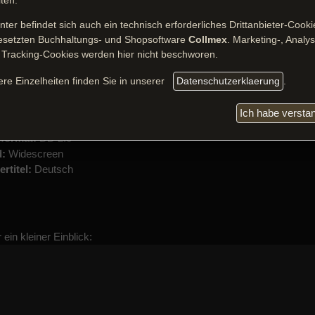
iten.
nter befindet sich auch ein technisch erforderliches Drittanbieter-Cooki
esetzten Buchhaltungs- und Shopsoftware
Collmex
. Marketing-, Analy
 Ding - Aus einer anderen Welt
USA, 1982, 104 Minuten
 Tracking-Cookies werden hier nicht beschworen.
 ab 16 freigegeben
ie:
John Carpenter,
ere Einzelheiten finden Sie in unserer
Datenschutzerklaerung
.
steller:
Kurt Russell, Wilford Brimley, David Clennon, Keith David
mmusik:
Ennio Morricone
Ich habe versta
achen:
Deutsch, Spanisch
format:
DD 2.0
d:
Widescreen
ertitel:
Deutsch
 ein kleiner Einblick: