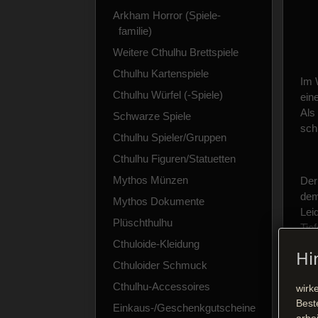
Arkham Horror (Spiele-
familie)
Weitere Cthulhu Brettspiele
Cthulhu Kartenspiele
Im 
Cthulhu Würfel (-Spiele)
ein
Als 
Schwarze Spiele
schl
Cthulhu Spieler/Gruppen
Cthulhu Figuren/Statuetten
Mythos Münzen
Der
dem
Mythos Dokumente
Lei
Plüschthulhu
Tie
und
Cthuloide-Kleidung
Hi
Cthuloider Schmuck
Cthulhu-Accessoires
wirk
Der
Best
Einkaus-/Geschenkgutscheine
Im 