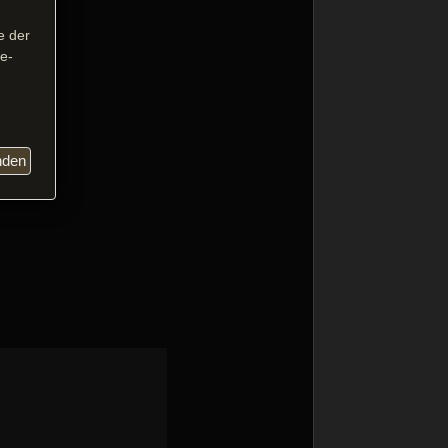
e der
se-
nden