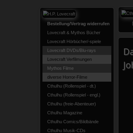
Bestellung/Vertrag widerrufen
Lovecraft & Mythos Bücher
Lovecraft Hörbücher/-spiele
Da
Lovecraft DVDs/Blu-rays
Lovecraft Verfilmungen
Jo
Mythos Filme
diverse Horror-Filme
Cthulhu (Rollenspiel - dt.)
Cthulhu (Rollenspiel - engl.)
Cthulhu (freie-Abenteuer)
Cthulhu Magazine
Cthulhu Comics/Bildbände
Cthulhu Musik-CDs