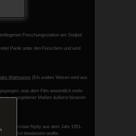
r entlegenen Forschungsstation am Südpol
rbreitet Panik unter den Forschern und wird
 des Wahnsinns
(Ein uraltes Wesen wird aus
eingegangen, was dem Film wesentlich mehr
t einem zugegebener Maßen äußerst bizarren
und Christian Nyby aus dem Jahr 1951.
h
 Forscherblut bewässern wollte.