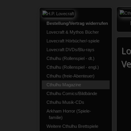
Bestellung/Vertrag widerrufen
Lovecraft & Mythos Bücher
Lovecraft Hörbücher/-spiele
Lo
Lovecraft DVDs/Blu-rays
Cthulhu (Rollenspiel - dt.)
Ve
Cthulhu (Rollenspiel - engl.)
Cthulhu (freie-Abenteuer)
Cthulhu Magazine
Cthulhu Comics/Bildbände
Cthulhu Musik-CDs
Arkham Horror (Spiele-
familie)
Weitere Cthulhu Brettspiele