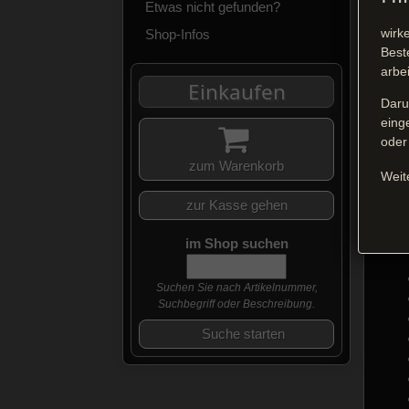
Etwas nicht gefunden?
wirk
Shop-Infos
Best
arbe
Einkaufen
Daru
eing
Lov
oder
cth
Auc
zum Warenkorb
Weit
Lov
ent
zur Kasse gehen
Das
im Shop suchen
Suchen Sie nach Artikelnummer,
Suchbegriff oder Beschreibung.
Suche starten