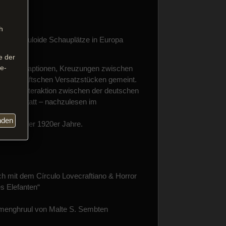
h
durch cthuloide Schauplätze in Europa
e der
se-
 Comic-Adaptionen, Kreuzungen zwischen
on lovecraftschen Versatzstücken gemeint.
chtbare Interaktion zwischen der deutschen
Horror statt – nachzulesen im
nden
gypten der 1920er Jahre.
 mit dem Círculo Lovecraftiano & Horror
s Elefanten“
menghruul von Malte S. Sembten