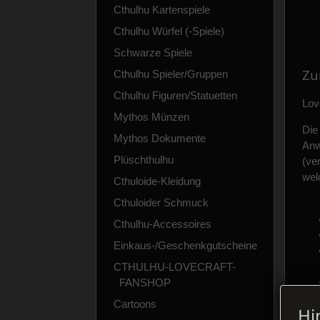
Cthulhu Kartenspiele
Cthulhu Würfel (-Spiele)
Schwarze Spiele
Zu
Cthulhu Spieler/Gruppen
Cthulhu Figuren/Statuetten
Lov
Mythos Münzen
Di
Mythos Dokumente
Anw
Plüschthulhu
(ve
wel
Cthuloide-Kleidung
Cthuloider Schmuck
Cthulhu-Accessoires
Einkaus-/Geschenkgutscheine
CTHULHU-LOVECRAFT-
FANSHOP
Cartoons
Hi