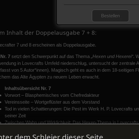
Bestellen
m Inhalt der Doppelausgabe 7 + 8:
ecrafter 7 und 8 erscheinen als Doppelausgabe.
e
Nr. 7
setzt den Schwerpunkt auf das Thema
„Hexen und Hexerei“
. 
endung in Lovecrafts Umfeld niederschlug, untersucht der zentrale A
rfasst von 5 Autor*innen). Magisch geht es auch in dem 18-seitigen
chem das Alte Ägypten zu neuem Leben erwacht.
Inhaltsübersicht Nr. 7
Vorwort – Blasphemisches vom Chefredakteur
Vereinsseite – Wortgeflüster aus dem Vorstand
Tod in vielen Schattierungen: Die Pest im Werk H. P. Lovecrafts un
seiner Zeit
Zwischen Wahn und Wirklichkeit: Das Hexen-Thema in Lovecrafts 
Unter den Beschwörungen der Schwarzen Magie: Über Lovecrafts 
nter dem Schleier dieser Seite
Das nihilistische Eigenheim: „I am Providence“ am Staatstheater 