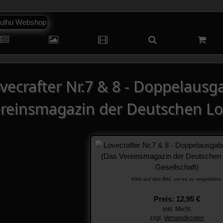
vecrafter Nr.7 & 8 - Doppelausga
reinsmagazin der Deutschen Lov
Klick auf das Bild, um es zu vergrößern.
Preis: 12,95 €
inkl. MwSt.
zzgl.
Versandkosten