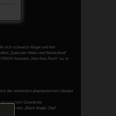
Wie sich schwarze Magie und ihre
rtikel „Zwischen Wahn und Wirklichkeit“
 FHTAGN-Szenario „Nun-Nus Fluch“ zu, in
d in der unheimlich-phantastischen Literatur
literarischem Dunstkreis
sogenanntes „Black-Magic-Zitat“
Kassel