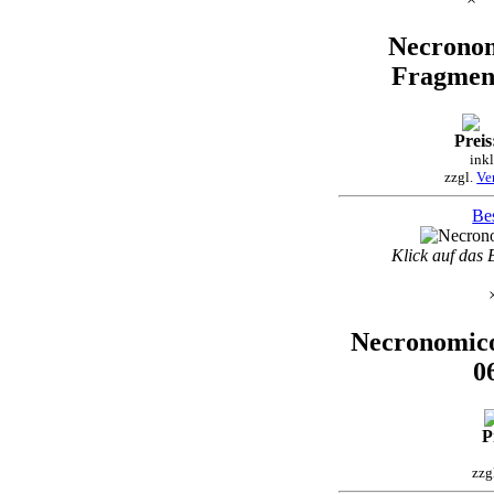
Necrono
Fragmen
Preis
ink
zzgl.
Ve
Bes
Klick auf das 
Necronomic
0
P
zzg