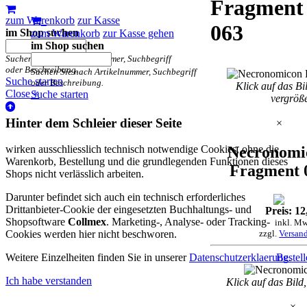
Fragment
zum Warenkorb
zur Kasse
063
im Shop suchen
zum Warenkorb
zur Kasse gehen
im Shop suchen
Suchen Sie nach Artikelnummer, Suchbegriff
oder Beschreibung.
Suchen Sie nach Artikelnummer, Suchbegriff
Suche starten
oder Beschreibung.
Klick auf das Bi
Close ×
Suche starten
vergröß
Hinter dem Schleier dieser Seite
×
wirken ausschliesslich technisch notwendige Cookies, ohne die
Necronomi
Warenkorb, Bestellung und die grundlegenden Funktionen dieses
Fragment 
Shops nicht verlässlich arbeiten.
Darunter befindet sich auch ein technisch erforderliches
Drittanbieter-Cookie der eingesetzten Buchhaltungs- und
Preis: 12
Shopsoftware
Collmex
. Marketing-, Analyse- oder Tracking-
inkl. Mw
Cookies werden hier nicht beschworen.
zzgl.
Versan
Weitere Einzelheiten finden Sie in unserer
Datenschutzerklaerung
Bestel
.
Ich habe verstanden
Klick auf das Bild
×