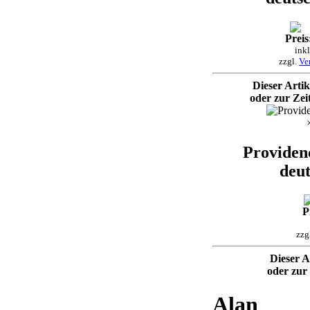
Preis
ink
zzgl.
Ve
Dieser Artike
oder zur Zeit
Providenc
deut
P
zzg
Dieser Ar
oder zur 
Alan