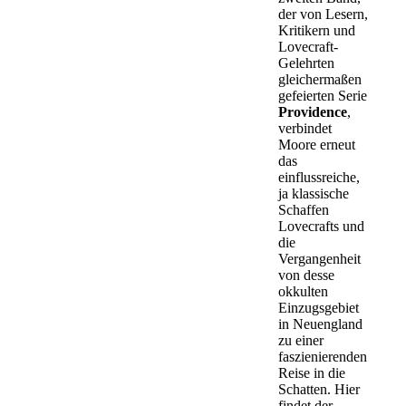
der von Lesern,
Kritikern und
Lovecraft-
Gelehrten
gleichermaßen
gefeierten Serie
Providence
,
verbindet
Moore erneut
das
einflussreiche,
ja klassische
Schaffen
Lovecrafts und
die
Vergangenheit
von desse
okkulten
Einzugsgebiet
in Neuengland
zu einer
faszienierenden
Reise in die
Schatten. Hier
findet der