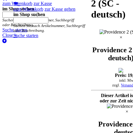
2 (SC -
zum Warenkorb
zur Kasse
im Shop suchen
zum Warenkorb
zur Kasse gehen
deutsch)
im Shop suchen
Suchen Sie nach Artikelnummer, Suchbegriff
oder Beschreibung.
Suchen Sie nach Artikelnummer, Suchbegriff
Suche starten
oder Beschreibung.
Close ×
Suche starten
×
Providence 2
deutsch
Preis: 19
inkl. Mw
zzgl.
Versan
Dieser Artikel i
oder zur Zeit nic
×
Providence
deuts