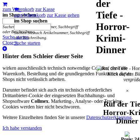
der
zum Warenkorb
zur Kasse
Tiefe -
im Shop suchen
zum Warenkorb
zur Kasse gehen
im Shop suchen
Horror-
Suchen Sie nach Artikelnummer, Suchbegriff
oder Beschreibung.
Suchen Sie nach Artikelnummer, Suchbegriff
Krimi-
Suche starten
oder Beschreibung.
Close ×
Suche starten
Dinner
Hinter dem Schleier dieser Seite
wirken ausschliesslich technisch notwendige Cookies, ohne die
Warenkorb, Bestellung und die grundlegenden Funktionen dieses
Klick auf das Bi
Shops nicht verlässlich arbeiten.
vergröß
Darunter befindet sich auch ein technisch erforderliches
×
Drittanbieter-Cookie der eingesetzten Buchhaltungs- und
Shopsoftware
Collmex
. Marketing-, Analyse- oder Tracking-
Ruf der Tie
Cookies werden hier nicht beschworen.
Horror-Kr
Weitere Einzelheiten finden Sie in unserer
Datenschutzerklaerung
.
Dinner
Ich habe verstanden
Preis: 24