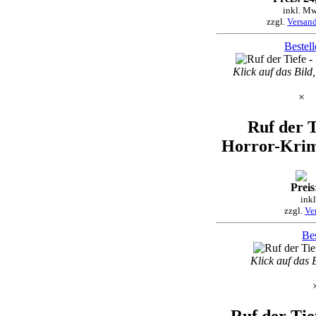
inkl. Mw
zzgl.
Versan
Bestel
Klick auf das Bild
×
Ruf der T
Horror-Krim
Preis
ink
zzgl.
Ve
Bes
Klick auf das 
Ruf der Tie