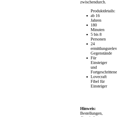
zwischendurch.
Produktdetails:
ab 16
Jahren
180
Minuten
5 bis 8
Personen
24
ermittlungsrele
Gegenstände
Für
Einsteiger
und
Fortgeschritten
Lovecraft
Fibel für
Einsteiger
Hinweis:
Bestellungen,