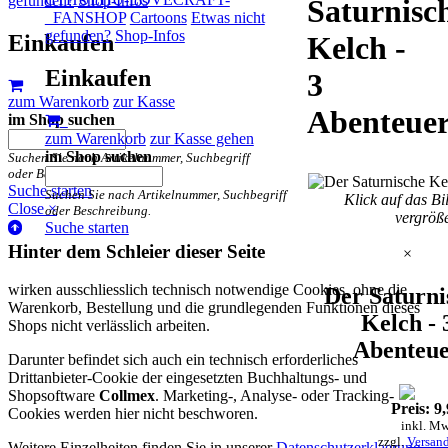
gefunden?
Shop-Infos
Saturnisc
FANSHOP
Cartoons
Etwas nicht
gefunden?
Shop-Infos
Einkaufen
Kelch -
Einkaufen
3
zum Warenkorb
zur Kasse
Abenteue
im Shop suchen
zum Warenkorb
zur Kasse gehen
im Shop suchen
Suchen Sie nach Artikelnummer, Suchbegriff
oder Beschreibung.
Suche starten
Suchen Sie nach Artikelnummer, Suchbegriff
Klick auf das Bi
Close ×
oder Beschreibung.
vergröß
Suche starten
Hinter dem Schleier dieser Seite
×
wirken ausschliesslich technisch notwendige Cookies, ohne die
Der Saturni
Warenkorb, Bestellung und die grundlegenden Funktionen dieses
Kelch - 
Shops nicht verlässlich arbeiten.
Abenteu
Darunter befindet sich auch ein technisch erforderliches
Drittanbieter-Cookie der eingesetzten Buchhaltungs- und
Shopsoftware
Collmex
. Marketing-, Analyse- oder Tracking-
Preis: 9
Cookies werden hier nicht beschworen.
inkl. Mw
zzgl.
Versan
Weitere Einzelheiten finden Sie in unserer
Datenschutzerklaerung
.