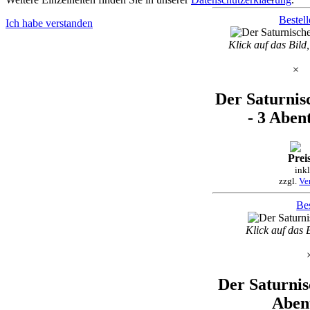
Bestel
Ich habe verstanden
Klick auf das Bild
×
Der Saturnis
- 3 Aben
Preis
ink
zzgl.
Ve
Bes
Klick auf das 
Der Saturnis
Aben