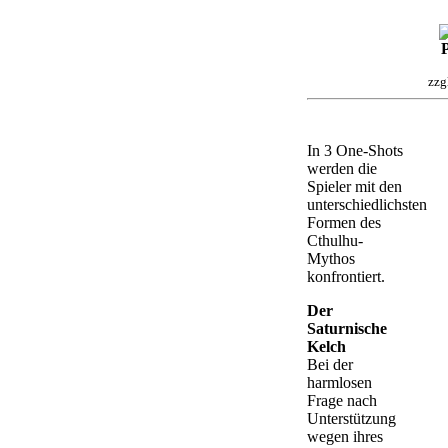
P
zzg
In 3 One-Shots
werden die
Spieler mit den
unterschiedlichsten
Formen des
Cthulhu-
Mythos
konfrontiert.
Der
Saturnische
Kelch
Bei der
harmlosen
Frage nach
Unterstützung
wegen ihres