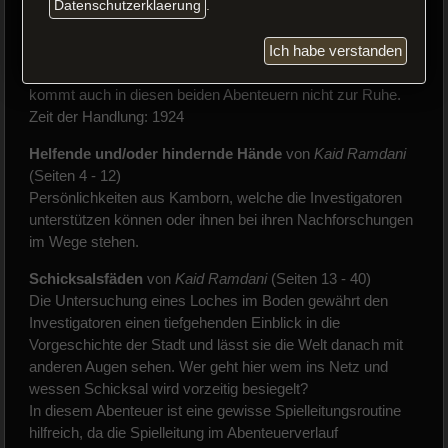
Datenschutzerklaerung
.
Ich habe verstanden
Kamborn, die Stadt in Norddeutschland, in der sich bereits
in den Vorjahren unheimliche Dinge abgespielt haben,
kommt auch in diesen beiden Abenteuern nicht zur Ruhe.
Zeit der Handlung: 1924
Helfende und/oder hindernde Hände
von
Kaid Ramdani
(Seiten 4 - 12)
Persönlichkeiten aus Kamborn, welche die Investigatoren
unterstützen können oder ihnen bei ihren Nachforschungen
im Wege stehen.
Schicksalsfäden
von
Kaid Ramdani
(Seiten 13 - 40)
Die Untersuchung eines Loches im Boden gewährt den
Investigatoren einen tiefgehenden Einblick in die
Vorgeschichte der Stadt und lässt sie die Welt danach mit
anderen Augen sehen. Wer geht hier wem ins Netz und
wessen Schicksal wird vorzeitig besiegelt?
In diesem Abenteuer ist eine gewisse Spielleitungsroutine
hilfreich, da die Spielleitung im Abenteuerverlauf