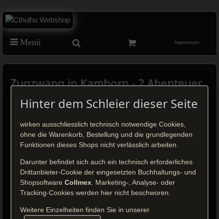
Menü
Impressum
Zugzwang in Kamborn - 2 Abenteuer
(SC)
Hinter dem Schleier dieser Seite
wirken ausschliesslich technisch notwendige Cookies,
ohne die Warenkorb, Bestellung und die grundlegenden
Funktionen dieses Shops nicht verlässlich arbeiten.
Klick auf das Bild, um es zu vergrößern.
Darunter befindet sich auch ein technisch erforderliches
Preis: 14,95 €
Drittanbieter-Cookie der eingesetzten Buchhaltungs- und
inkl. MwSt.
Shopsoftware
Collmex
. Marketing-, Analyse- oder
zzgl.
Versandkosten
Tracking-Cookies werden hier nicht beschworen.
Weitere Einzelheiten finden Sie in unserer
Bestellen