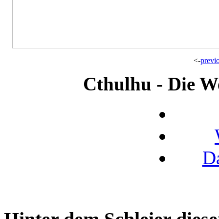
<-
previ
Cthulhu - Die We
D