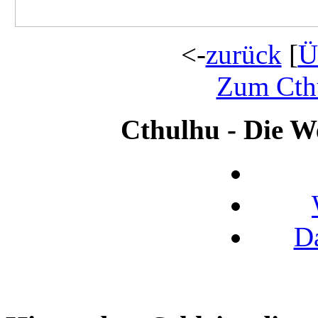
<-
zurück
[
Ü
Zum Cth
Cthulhu - Die We
D