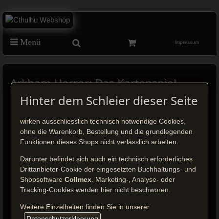
Menü
Impressum
Arkham Horror: Das Kartenspiel -
Nathaniel Cho (Ermittlerdeck DE)
Hinter dem Schleier dieser Seite
wirken ausschliesslich technisch notwendige Cookies,
ohne die Warenkorb, Bestellung und die grundlegenden
Funktionen dieses Shops nicht verlässlich arbeiten.
Klick auf das Bild, um es zu vergrößern.
Darunter befindet sich auch ein technisch erforderliches
Drittanbieter-Cookie der eingesetzten Buchhaltungs- und
Preis: 15,95 €
Shopsoftware
Collmex
. Marketing-, Analyse- oder
inkl. MwSt.
zzgl.
Versandkosten
Tracking-Cookies werden hier nicht beschworen.
Weitere Einzelheiten finden Sie in unserer
Bestellen
Datenschutzerklaerung
.