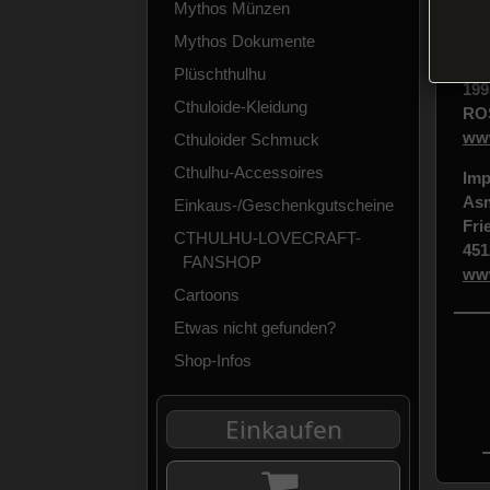
Mythos Münzen
Her
Mythos Dokumente
Fan
Plüschthulhu
199
Cthuloide-Kleidung
ROS
www
Cthuloider Schmuck
Cthulhu-Accessoires
Imp
As
Einkaus-/Geschenkgutscheine
Fri
CTHULHU-LOVECRAFT-
45
FANSHOP
ww
Cartoons
Etwas nicht gefunden?
Shop-Infos
Einkaufen