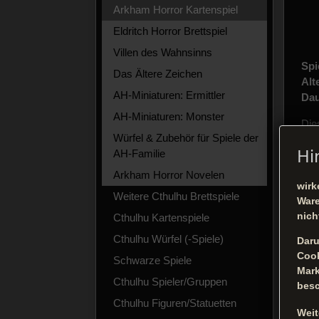
Arkham Horror Kartenspiel
Eldritch Horror Brettspiel
Villen des Wahnsinns
Spi
Das Ältere Zeichen
Alt
AH-Miniaturen: Ermittler
Dau
AH-Miniaturen: Monster
Die
Würfel & Zubehör für Spiele der
Dec
Hi
AH-Familie
Das
Arkham Horror Novelen
Spi
wirk
Weitere Cthulhu Brettspiele
hin
Ware
nich
Cthulhu Kartenspiele
Mar
des
Cthulhu Würfel (-Spiele)
Daru
Cook
Schwarze Spiele
AC
Mark
Cthulhu Spieler/Gruppen
bes
Cthulhu Figuren/Statuetten
Weit