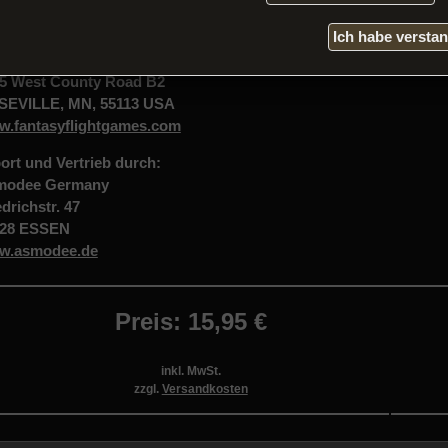
Ich habe versta
gestellt von:
tasy Flight Games
5 West County Road B2
EVILLE, MN, 55113 USA
.fantasyflightgames.com
ort und Vertrieb durch:
modee Germany
edrichstr. 47
128 ESSEN
w.asmodee.de
Preis: 15,95 €
inkl. MwSt.
zzgl.
Versandkosten