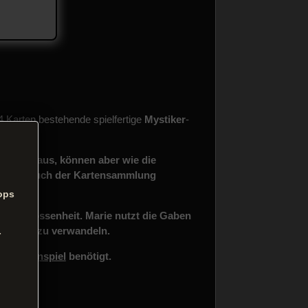
4 Karten bestehende spielfertige
Mystiker
-
lerdeck.
karten aus, können aber wie die
enspiel auch der Kartensammlung
ops
 Entschlossenheit. Marie nutzt die Gaben
e Macht zu verwandeln.
-
s Kartenspiel
benötigt.