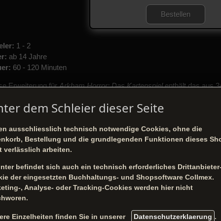
Bestellen
eler:
1 - 2
er:
ab 14 Jahre
er:
60 - 120 Minuten
se Erweiterung für
Arkham Horror: Das Kartenspiel
enthält das aus 3
k für
Marie Lambeau sowie 26 Verbesserungen für dieses Ermitt
nter dem Schleier dieser Seite
 Deck und die Verbesserungen kommen ohne zusätzliche Spieler
elerkarten anderer Erweiterungen für Arkham Horror: Das Kart
en ausschliesslich technisch notwendige Cookies, ohne die
zugefügt werden.
nkorb, Bestellung und die grundlegenden Funktionen dieses Sh
t verlässlich arbeiten.
ie Lambeau
, das Showgirl: Harte Zeiten erfordern noch härtere
 dunklen Erbes ihrer Familie, um ihren Schmerz in buchstäblich
nter befindet sich auch ein technisch erforderliches Drittanbieter
ie der eingesetzten Buchhaltungs- und Shopsoftware
Collmex
.
HTUNG:
Zum Spielen wird ein Grundspiel von
Arkham Horror: Da
eting-, Analyse- oder Tracking-Cookies werden hier nicht
chworen.
ere Einzelheiten finden Sie in unserer
Datenschutzerklaerung
.