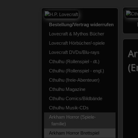
Bestellung/Vertrag widerrufen
Lovecraft & Mythos Bücher
Lovecraft Hörbücher/-spiele
Ar
Lovecraft DVDs/Blu-rays
Cthulhu (Rollenspiel - dt.)
(E
Cthulhu (Rollenspiel - engl.)
Cthulhu (freie-Abenteuer)
Cthulhu Magazine
Cthulhu Comics/Bildbände
Cthulhu Musik-CDs
Arkham Horror (Spiele-
familie)
Arkham Horror Brettspiel