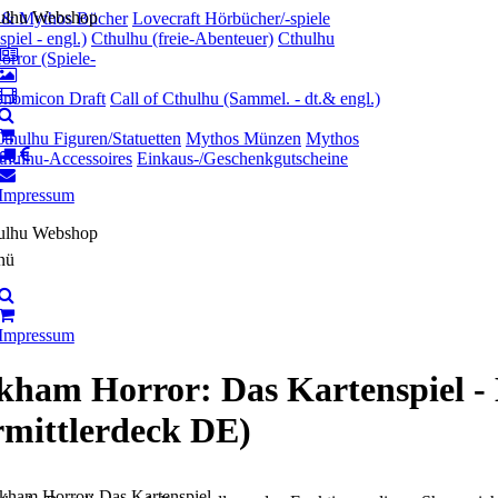
t & Mythos Bücher
Lovecraft Hörbücher/-spiele
piel - engl.)
Cthulhu (freie-Abenteuer)
Cthulhu
rror (Spiele-
onomicon Draft
Call of Cthulhu (Sammel. - dt.& engl.)
thulhu Figuren/Statuetten
Mythos Münzen
Mythos
thulhu-Accessoires
Einkaus-/Geschenkgutscheine
Impressum
nü
Impressum
kham Horror: Das Kartenspiel - 
rmittlerdeck DE)