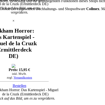
korb, Bestellung und die grundlegenden Funktionen dieses Shops nicht 
Klick auf das Bild, um es zu
er-Cookie der eingesetzten Buchhaltungs- und Shopsoftware
Collmex
. M
vergrößern.
×
kham Horror:
 Kartenspiel -
uel de la Cruzk
Ermittlerdeck
DE)
Preis: 15,95 €
inkl. MwSt.
zzgl.
Versandkosten
Bestellen
ck auf das Bild, um es zu vergrößern.