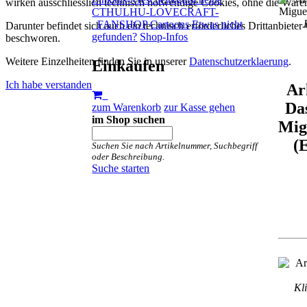
wirken ausschliesslich technisch notwendige Cookies, ohne die Waren
CTHULHU-LOVECRAFT-
FANSHOP
Cartoons
Etwas nicht
Darunter befindet sich auch ein technisch erforderliches Drittanbiet
gefunden?
Shop-Infos
beschworen.
Weitere Einzelheiten finden Sie in unserer
Datenschutzerklaerung
.
Einkaufen
Ich habe verstanden
Ar
Das
zum Warenkorb
zur Kasse gehen
im Shop suchen
Mig
(
Suchen Sie nach Artikelnummer, Suchbegriff
oder Beschreibung.
Suche starten
Kli