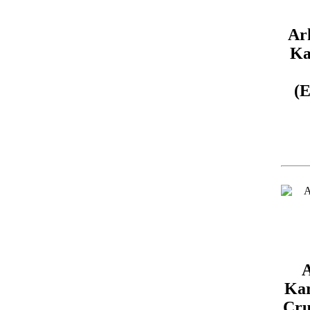
Ar
Ka
(E
Kar
Cru