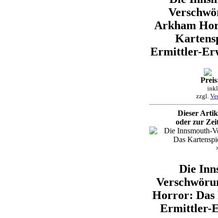
Verschwö
Arkham Hor
Kartensp
Ermittler-Er
Preis
ink
zzgl.
Ve
Dieser Artike
oder zur Zeit
Die Inn
Verschwöru
Horror: Das 
Ermittler-