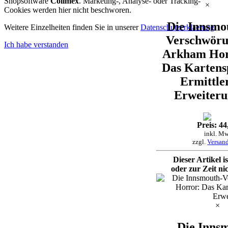
Shopsoftware
Collmex
. Marketing-, Analyse- oder Tracking-
×
Cookies werden hier nicht beschworen.
Die Innsmo
Weitere Einzelheiten finden Sie in unserer
Datenschutzerklaerung
.
Verschwöru
Ich habe verstanden
Arkham Hor
Das Kartensp
Ermittle
Erweiter
Preis: 44
inkl. Mw
zzgl.
Versan
Dieser Artikel i
oder zur Zeit nic
×
Die Inns