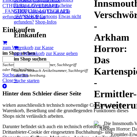
Einkaus-/Geschenkgutscheine
Innsmout
Einkaus-/Geschenkgutscheine
CTHULHU-LOVECRAFT-
CTHULHU-LOVECRAFT-
FANSHOP
Cartoons
Etwas nicht
Verschwö
FANSHOP
Cartoons
Etwas nicht
gefunden?
Shop-Infos
gefunden?
Shop-Infos
-
Einkaufen
Einkaufen
Arkham
Horror:
zum Warenkorb
zur Kasse
im Shop suchen
zum Warenkorb
zur Kasse gehen
Das
im Shop suchen
Suchen Sie nach Artikelnummer, Suchbegriff
Kartenspi
oder Beschreibung.
Suchen Sie nach Artikelnummer, Suchbegriff
Suche starten
oder Beschreibung.
-
Close ×
Suche starten
Ermittler-
Hinter dem Schleier dieser Seite
Erweiteru
wirken ausschliesslich technisch notwendige Cookies, ohne die
Warenkorb, Bestellung und die grundlegenden Funktionen dieses
Shops nicht verlässlich arbeiten.
Darunter befindet sich auch ein technisch erforderliches
Drittanbieter-Cookie der eingesetzten Buchhaltungs- und