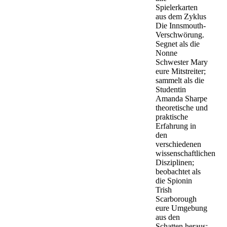
Spielerkarten
aus dem Zyklus
Die Innsmouth-
Verschwörung.
Segnet als die
Nonne
Schwester Mary
eure Mitstreiter;
sammelt als die
Studentin
Amanda Sharpe
theoretische und
praktische
Erfahrung in
den
verschiedenen
wissenschaftlichen
Disziplinen;
beobachtet als
die Spionin
Trish
Scarborough
eure Umgebung
aus den
Schatten heraus;