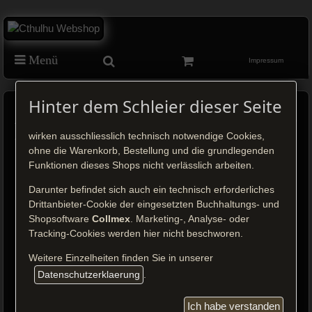
Menü
Impressum
Hinter dem Schleier dieser Seite
Arkham Horror Miniatur AH99: Spinne
von Leng
wirken ausschliesslich technisch notwendige Cookies,
ohne die Warenkorb, Bestellung und die grundlegenden
Funktionen dieses Shops nicht verlässlich arbeiten.
Darunter befindet sich auch ein technisch erforderliches
Drittanbieter-Cookie der eingesetzten Buchhaltungs- und
Klick auf das Bild, um es zu vergrößern.
Shopsoftware
Collmex
. Marketing-, Analyse- oder
Tracking-Cookies werden hier nicht beschworen.
Preis: 17,50 €
inkl. MwSt.
Weitere Einzelheiten finden Sie in unserer
zzgl.
Versandkosten
Datenschutzerklaerung
.
Ich habe verstanden
Bestellen