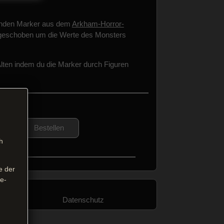
henden Marker aus dem
Arkham-Horror-
ingeschoben um die Werte des Monsters
ten indem du die Marker durch Figuren
Bestellen
h
e der
se-
ecraft
Datenschutz