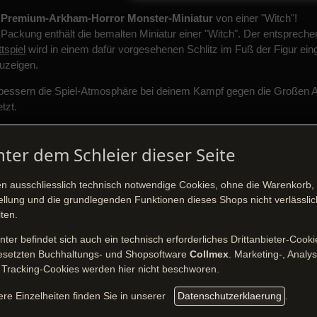
e
Premium-Arkham-Horror Monster-Miniatur
von einer "Witch"!
 Packung enthält die bemalten Miniatur einer "Witch". Der entsprec
tspiel
wird in einem dafür vorgesehenen Schlitz im Fuß der Figur e
uzeigen.
bessern die Spiel-Atmosphäre bei deinem Kampf gegen die Großen Al
tzt.
nter dem Schleier dieser Seite
Preis: 7,50 €
en ausschliesslich technisch notwendige Cookies, ohne die Warenkorb,
inkl. MwSt.
ellung und die grundlegenden Funktionen dieses Shops nicht verlässlic
zzgl.
Versandkosten
iten.
nter befindet sich auch ein technisch erforderliches Drittanbieter-Cooki
esetzten Buchhaltungs- und Shopsoftware
Collmex
. Marketing-, Analy
Cthulhu - Die Welt von H.P. Lov
 Tracking-Cookies werden hier nicht beschworen.
AGB
Widerruf
ere Einzelheiten finden Sie in unserer
Datenschutzerklaerung
.