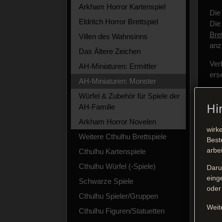
Arkham Horror Kartenspiel
Di
Eldritch Horror Brettspiel
Die
Bret
Villen des Wahnsinns
anz
Das Ältere Zeichen
Ver
AH-Miniaturen: Ermittler
erse
AH-Miniaturen: Monster
Würfel & Zubehör für Spiele der
Hi
AH-Familie
Arkham Horror Novelen
wirk
Weitere Cthulhu Brettspiele
Best
arbe
Cthulhu Kartenspiele
Cthulhu Würfel (-Spiele)
Daru
eing
Schwarze Spiele
oder
Cthulhu Spieler/Gruppen
Weit
Cthulhu Figuren/Statuetten