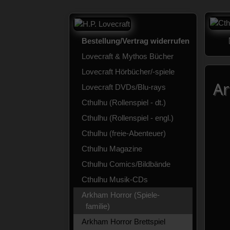
Bestellung/Vertrag widerrufen
Lovecraft & Mythos Bücher
Lovecraft Hörbücher/-spiele
Ar
Lovecraft DVDs/Blu-rays
Cthulhu (Rollenspiel - dt.)
Cthulhu (Rollenspiel - engl.)
Cthulhu (freie-Abenteuer)
Cthulhu Magazine
Cthulhu Comics/Bildbände
Cthulhu Musik-CDs
Arkham Horror (Spiele-
familie)
Arkham Horror Brettspiel