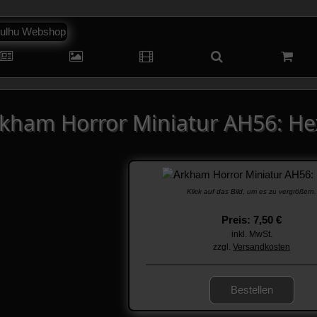
kham Horror Miniatur AH56: He
Klick auf das Bild, um es zu vergrößern.
Preis: 7,50 €
inkl. MwSt.
zzgl.
Versandkosten
Bestellen